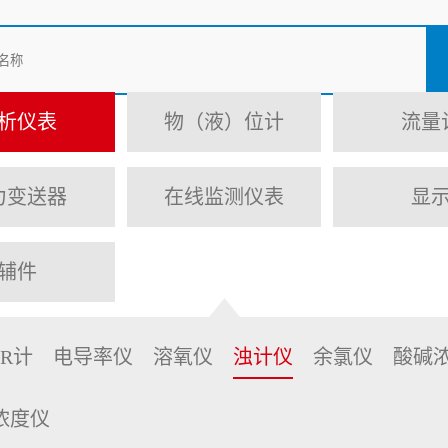
析仪表
物（液）位计
流量
力变送器
在线监测仪表
显
辅件
PR计
电导率仪
溶氧仪
浊计仪
余氯仪
酸碱
浓度仪