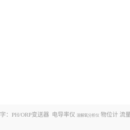
字：
PH/ORP变送器
电导率仪
物位计
流
溶解氧分析仪