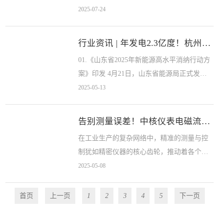
场需求转变等多重因素推动下，呈现出一系
2025-07-24
列新动态，也蕴藏着众多发展机遇。 行业新
动态 1、专利频出，技术创新加速...
行业资讯 | 年发电2.3亿度！杭州这个项目让废...
01.《山东省2025年新能源高水平消纳行动方
案》印发 4月21日，山东省能源局正式发布
《山东省2025年新能源高水平消纳行动方
2025-05-13
案》(下称《方案》)。 《方案》要求，聚焦
发、调、...
告别测量误差！中核仪表电磁流量计，工业流体...
在工业生产的复杂网络中，精准的测量与控
制犹如精密仪器的核心齿轮，推动着各个环
节高效运转。中核仪表，作为工业过程控制
2025-05-08
领域的深耕者，多年来致力于为各行业提供
高品质、高性能的仪表解决方案，其...
首页
上一页
1
2
3
4
5
下一页