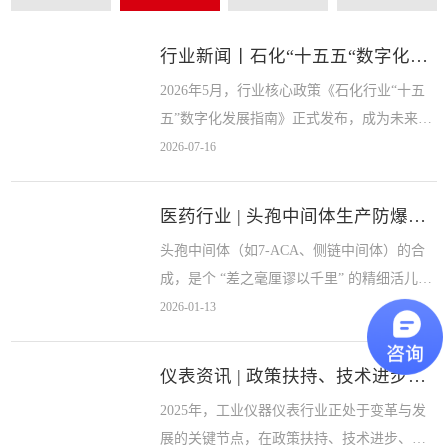
行业新闻丨石化“十五五“数字化新规落地，仪表...
2026年5月，行业核心政策《石化行业“十五
五”数字化发展指南》正式发布，成为未来五
年炼油、煤化工、精细化工、化工园区数字
2026-07-16
化转型的纲领性文件。出台多项强制性设备
配置、国产化替代、安全合规要求，石化...
医药行业 | 头孢中间体生产防爆环境下防爆 ...
头孢中间体（如7-ACA、侧链中间体）的合
成，是个 “差之毫厘谬以千里” 的精细活儿
—— 反应体系 pH 偏差 0.1，就可能导致收率
2026-01-13
骤降、杂质超标；而生产现场弥漫的有机溶
剂蒸汽，又让整个区域被...
仪表资讯 | 政策扶持、技术进步，仪器仪表行业...
2025年，工业仪器仪表行业正处于变革与发
展的关键节点，在政策扶持、技术进步、市