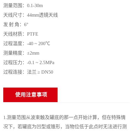
测量范围：
0.1-30m
天线尺寸：
44mm透镜天线
发
射
角：
6°
天线材质：
PTFE
过程温度：
-40 ~ 200℃
测量精
度：
±2mm
过程压力：
-0.1 ~ 2.5MPa
过程连接：法兰
≥ DN50
使用注意事项
1.测量范围从波束触及罐底的那一点开始计算，但在特殊情
况下，若罐底为凹型或锥形，当物位低于此点时无法进行测