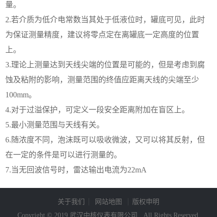
量。
2.
若介质为低介电常数当其处于低液位时，罐底可见，此时
为保证测量精度，建议将零点定在离罐底一定高度的位置
上。
3.理论上测量达到天线尖端的位置是可能的，但是考虑到腐
蚀及粘附的影响，测量范围的终值应距离天线的尖端至少
100mm。
4.
对于过溢保护，可定义一段安全
距离附加在盲区上。
5.最小测量范围与天线有关。
6.
随浓度不同，泡沫既可以吸收微波，
又可以将其反射，但
在一定的条件
是可以进行测量的。
7.当无回波信号时，雷达输出电流为22mA
关于我们
网站地图
版权申明
Copyright © 2019 武汉中核仪表有限公司 . All Rights Reserved.