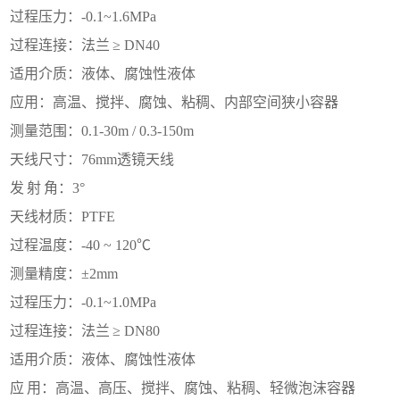
过程压力：
-0.1~1.6MPa
过程连接：法兰
≥ DN40
适用介质：液体、腐蚀性液体
应用：高温、搅拌、腐蚀、粘稠、内部空间狭小容器
测量范围：
0.1-30m / 0.3-150m
天线尺寸：
76mm透镜天线
发
射
角：
3°
天线材质：
PTFE
过程温度：
-40 ~ 120℃
测量精度：
±2mm
过程压力：
-0.1~1.0MPa
过程连接：法兰
≥ DN80
适用介质：液体、腐蚀性液体
应
用：高温、高压、搅拌、腐蚀、粘稠、轻微泡沫容器