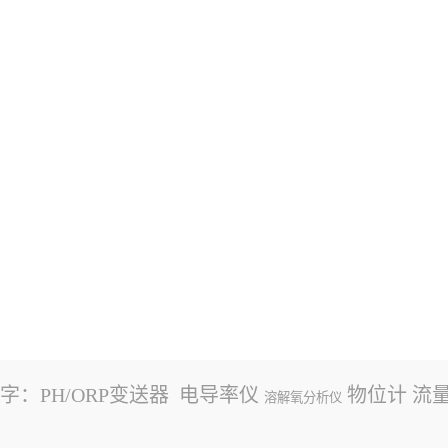
字：
PH/ORP变送器
电导率仪
物位计
流
溶解氧分析仪